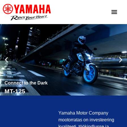
Connect to the Dark
MT-125
Yamaha Motor Company
mootorratas on investeering
kvaliteeti, töökindlusse ja