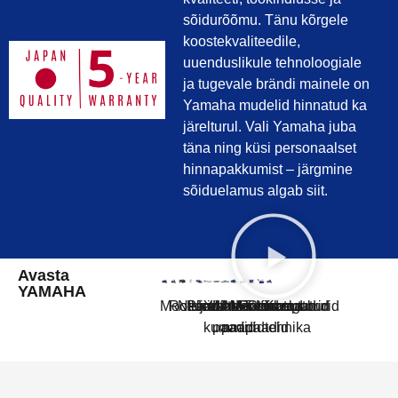
sõidurõõmu. Tänu kõrgele
koostekvaliteedile,
uuenduslikule tehnoloogiale
ja tugevale brändi mainele on
Yamaha mudelid hinnatud ka
järelturul. Vali Yamaha juba
täna ning küsi personaalset
hinnapakkumist – järgmine
sõiduelamus algab siit.
Avasta
YAMAHA
Mootorrattad
Rollerid
Neljarattalised
Paadimootorid
Jetid
YAM
Linder
AMT
Mootorkelgud
Golfiautod
Generaatorid
Lumepuhurid
Kasutatud
kummipaadid
paadid
paadid
tehnika